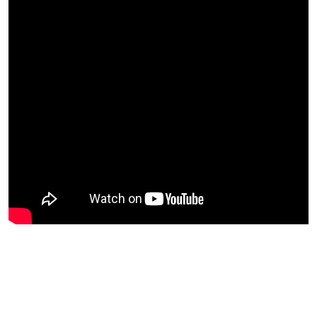
Energia
Country
&
World
Mesa
Podcast
Summit
&
Coaching
Blog
Quebra
Gelo
Siga
nas
redes