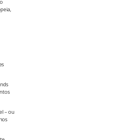
ão
peia,
es
unds
entos
el – ou
enos
te