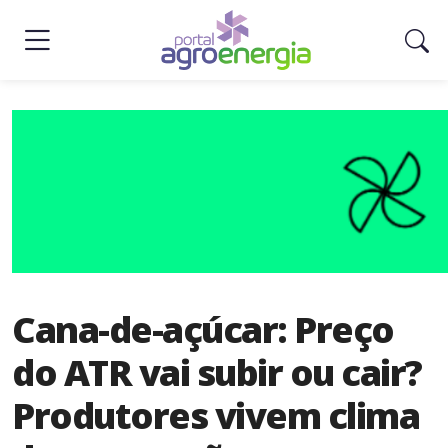
Sobre
Nós
Como
Anunciar
Contato
Seções
News
Cana-de-açúcar: Preço
Economia
&
do ATR vai subir ou cair?
Negócios
Produtores vivem clima
Agro
&