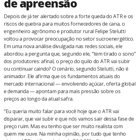
de apreensão
Energia
Country
Depois de já ter alertado sobre a forte queda do ATR e os
&
riscos de quebra para muitos fornecedores de cana, o
World
engenheiro agrônomo e produtor rural Felipe Stelutti
Mesa
voltou a provocar preocupação no setor sucroenergético.
Podcast
Em uma nova análise divulgada nas redes sociais, ele
abordou a pergunta que, segundo ele, “tem tirado o sono”
Summit
dos produtores: afinal, o preço do quilo do ATR vai subir
&
ou continuar caindo? O cenário, segundo Stelutti, não é
Coaching
animador. Ele afirma que os fundamentos atuais do
Blog
mercado internacional — envolvendo açúcar, oferta global
e demanda — apontam para mais pressão sobre os
Quebra
preços ao longo da atual safra.
Gelo
“Eu queria muito falar para você hoje que o ATR vai
Siga
disparar, que vai subir e que nós vamos sair dessa fase de
nas
preço ruim. Mas eu tenho que ser muito realista com
redes
quem me ouve. Na minha opinião, por tudo que tenho